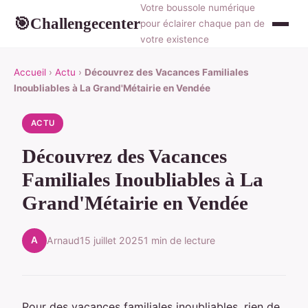
Votre boussole numérique
Challengecenter
🎯
pour éclairer chaque pan de
votre existence
Accueil
›
Actu
›
Découvrez des Vacances Familiales
Inoubliables à La Grand'Métairie en Vendée
ACTU
Découvrez des Vacances
Familiales Inoubliables à La
Grand'Métairie en Vendée
A
Arnaud
15 juillet 2025
1 min de lecture
Pour des vacances familiales inoubliables, rien de